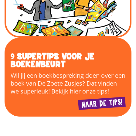
9 SUPERTIPS VOOR JE
BOEKENBEURT
Wil jij een boekbespreking doen over een
boek van De Zoete Zusjes? Dat vinden
we superleuk! Bekijk hier onze tips!
NAAR DE TIPS!