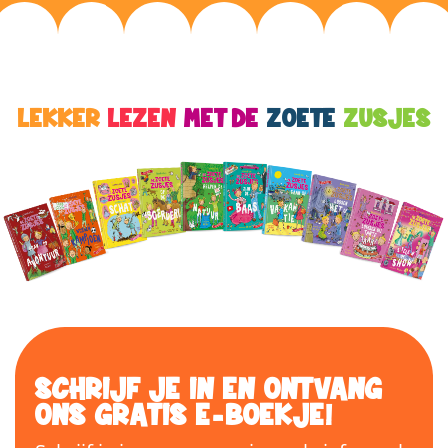
LEKKER
LEZEN
MET DE
ZOETE
ZUSJES
SCHRIJF JE IN EN ONTVANG
ONS GRATIS E-BOEKJE!