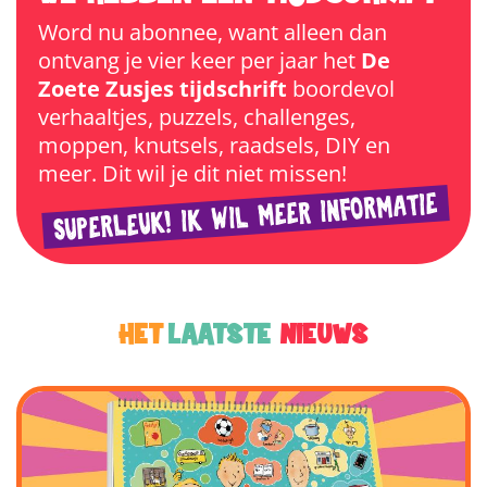
Word nu abonnee, want alleen dan
ontvang je vier keer per jaar het
De
Zoete Zusjes tijdschrift
boordevol
verhaaltjes, puzzels, challenges,
moppen, knutsels, raadsels, DIY en
meer. Dit wil je dit niet missen!
SUPERLEUK! IK WIL MEER INFORMATIE
HET
LAATSTE
NIEUWS