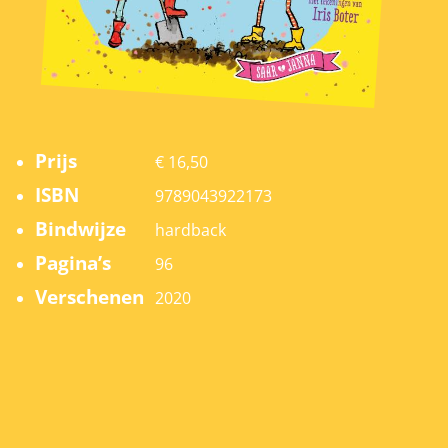
Prijs
€ 16,50
ISBN
9789043922173
Bindwijze
hardback
Pagina’s
96
Verschenen
2020