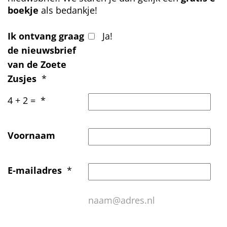
boekje
als bedankje!
Ik ontvang graag
Ja!
de nieuwsbrief
van de Zoete
Zusjes
*
4 + 2 =
*
Voornaam
E-mailadres
*
naam@adres.nl