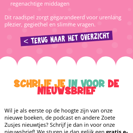
regenachtige middagen
Dit raadspel zorgt gegarandeerd voor urenlang
plezier, gegiechel en slimme vragen.
< TERUG NAAR HET OVERZICHT
SCHRIJF JE
IN VOOR
DE
NIEUWSBRIEF
Wil je als eerste op de hoogte zijn van onze
nieuwe boeken, de podcast en andere Zoete
Zusjes nieuwtjes? Schrijf je dan in voor onze
nieuwsbrief! We sturen je dan gelijk een
gratis e-