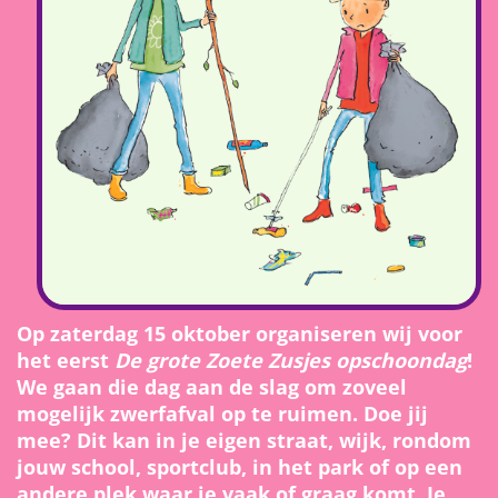
Op zaterdag 15 oktober organiseren wij voor
het eerst
De grote Zoete Zusjes opschoondag
!
We gaan die dag aan de slag om zoveel
mogelijk zwerfafval op te ruimen. Doe jij
mee? Dit kan in je eigen straat, wijk, rondom
jouw school, sportclub, in het park of op een
andere plek waar je vaak of graag komt. Je