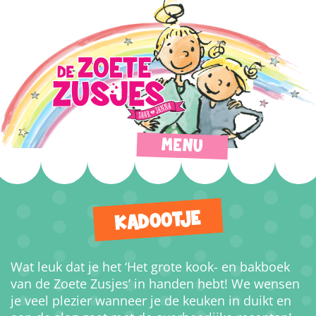
MENU
KADOOTJE
Wat leuk dat je het ‘Het grote kook- en bakboek
van de Zoete Zusjes’ in handen hebt! We wensen
je veel plezier wanneer je de keuken in duikt en