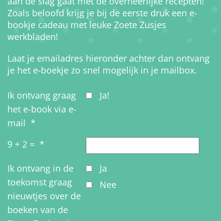
aan de slag gaat met de overheerlijke recepten!
Zoals beloofd krijg je bij de eerste druk een e-
bookje cadeau met leuke Zoete Zusjes
werkbladen!
Laat je emailadres hieronder achter dan ontvang
je het e-boekje zo snel mogelijk in je mailbox.
Ik ontvang graag
Ja!
het e-book via e-
mail
*
9 + 2 =
*
Ik ontvang in de
Ja
toekomst graag
Nee
nieuwtjes over de
boeken van de