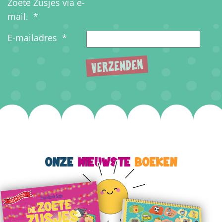
Zoete Zusjes via e-
mail.
*
E-mailadres
*
ONZE
NIEUWSTE
BOEKEN